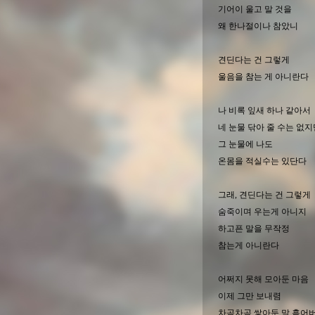
기어이 울고 말 것을
왜 한나절이나 참았니
견딘다는 건 그렇게
울음을 참는 게 아니란다
나 비록 잎새 하나 같아서
네 눈물 닦아 줄 수는 없지
그 눈물에 나도
온몸을 적실수는 있단다
그래, 견딘다는 건 그렇게
숨죽이며 우는게 아니지
하고픈 말을 무작정
참는게 아니란다
어쩌지 못해 모아둔 마음
이제 그만 보내렴
차곡차곡 쌓아둔 말 흩어