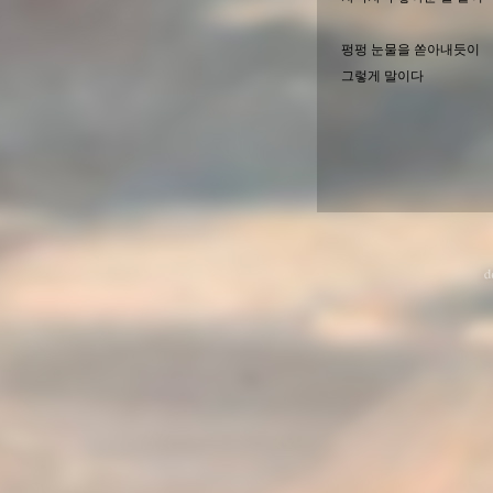
펑펑 눈물을 쏟아내듯이
그렇게 말이다