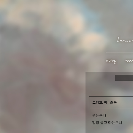
그리고, 비 - 최옥
우는구나
펑펑 울고 마는구나