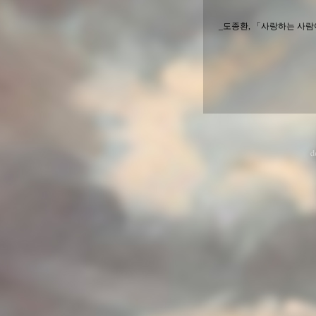
_도종환, 「사랑하는 사