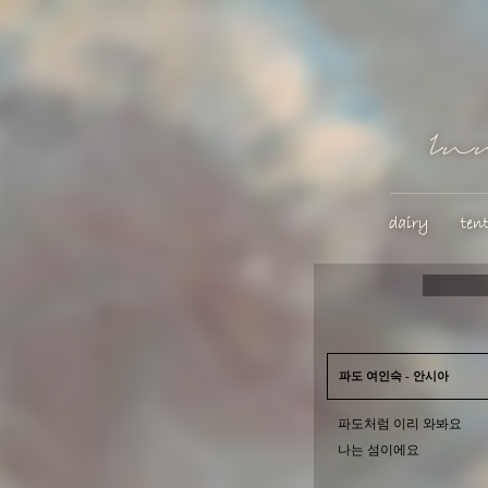
파도 여인숙 - 안시아
파도처럼 이리 와봐요
나는 섬이에요