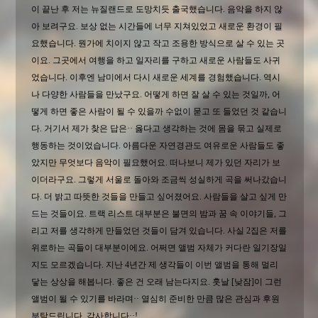
이 끝난 후 저는 뉴질랜드로 도망치듯 출국했습니다. 음악을 하지 않
아 보려구요. 보상 없는 시간들에 너무 지쳐있었고 새로운 환경이 필
요했습니다. 뭔가에 치이지 않고 작고 조용한 방식으로 살 수 있는 곳
이요. 그곳에서 여행을 하고 일자리를 구하고 새로운 사람들도 사귀
었습니다. 이후엔 남미에서 다시 새로운 세계를 경험했습니다. 역시
나 다양한 사람들을 만났구요. 어떻게 하면 잘 살 수 있는 것일까, 어
떻게 하면 좋은 사람이 될 수 있을까 수없이 묻고 또 들었던 것 같습니
다. 거기서 제가 찾은 답은·· 옳다고 생각하는 것에 몸을 묶고 실제로
행동하는 것이었습니다. 아름다운 자연경관도 여유로운 사람들도 좋
았지만 무엇보다 음악이 필요했어요. 떠나보니 제가 있던 자리가 보
이더라구요. 그렇게 서울로 돌아와 조금씩 성실하게 곡을 써나갔습니
다. 더 밝고 따뜻한 것들을 만들고 싶어졌어요. 사람들을 살고 싶게 만
드는 것들이요. 트랙 리스트 대부분은 불면의 밤과 꿈 속 이야기들, 그
리고 저를 생각하게 만들었던 것들이 담겨 있습니다. 사실 2집은 저를
위로하는 곡들이 대부분이에요. 어쩌면 앨범 자체가 커다란 일기장일
지도 모르겠습니다. 지난 4년간 제 생각들이 이번 앨범을 통해 멀리
닿는 상상을 해봅니다. 좋은 건 오래 남는다지요. 훗날 [낮잠]이 그런
앨범이 될 수 있기를 바라며·· 열심히 준비한 만큼 많은 관심과 후원
부탁드립니다. 감사합니다··!