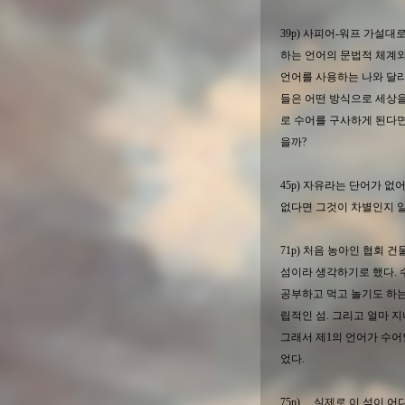
39p) 사피어-워프 가설
하는 언어의 문법적 체계와
언어를 사용하는 나와 달
들은 어떤 방식으로 세상을
로 수어를 구사하게 된다면
을까?
45p) 자유라는 단어가 
없다면 그것이 차별인지 알
71p) 처음 농아인 협회 
섬이라 생각하기로 했다.
공부하고 먹고 놀기도 하는
립적인 섬. 그리고 얼마 
그래서 제1의 언어가 수어
었다.
75p) ... 실제로 이 섬