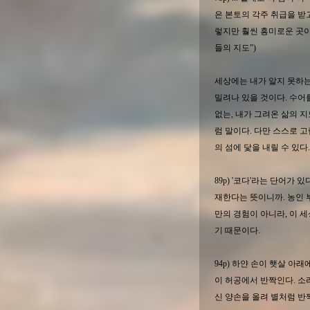
은 본토의 각주 취급을 받
렇지만 훨씬 흥미로운 곳이기
들의 지도")
세상에는 내가 알지 못하
밀려나 있을 것이다. 수어
없는, 내가 그려온 삶의 
럼 말이다. 다만 스스로 
의 섬에 닻을 내릴 수 있다.
89p) '코다'라는 단어가 
재한다는 뜻이니까. 농인 
만의 경험이 아니라, 이 
기 때문이다.
94p) 하얀 손이 햇살 아
이 허공에서 반짝인다. 소리
신 양손을 올려 별처럼 반