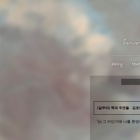
[갈무리] 책과 우연들 - 김초
?p) 그 어딘가에 나를 환영