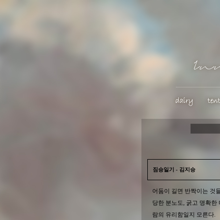
짐승일기 - 김지승
어둠이 길면 반짝이는 것들의
당한 분노도, 굵고 명확한
람의 유리함일지 모른다.