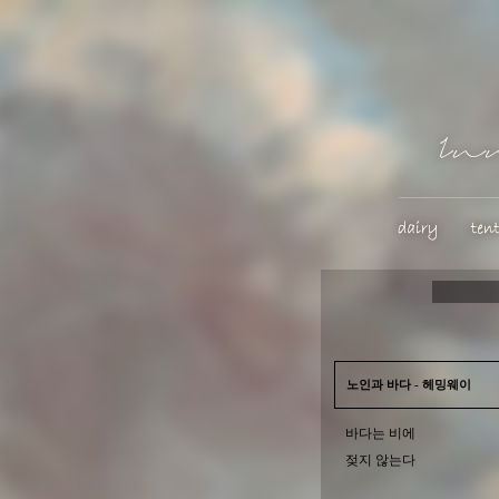
노인과 바다 - 헤밍웨이
바다는 비에
젖지 않는다